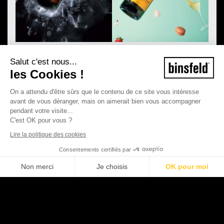
Salut c'est nous...
les Cookies !
On a attendu d'être sûrs que le contenu de ce site vous intéresse
avant de vous déranger, mais on aimerait bien vous accompagner
pendant votre visite...
C'est OK pour vous ?
Lire la politique des cookies
Consentements certifiés par
Non merci
Je choisis
OK pour moi
©2026 Binsfeld - Tous droits réservés
Plateforme de Gestion du Consentement : Personnalisez vos Options
Axeptio consent
Mentions légales
CGV
Notre plateforme vous permet d'adapter et de gérer vos paramètres de con
Politique de protection de la vie privée
Politique de cookies