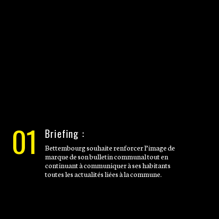
01
Briefing :
Bettembourg souhaite renforcer l’image de
marque de son bulletin communal tout en
continuant à communiquer à ses habitants
toutes les actualités liées à la commune.