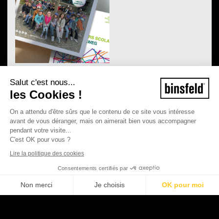
Salut c'est nous...
les Cookies !
On a attendu d'être sûrs que le contenu de ce site vous intéresse
avant de vous déranger, mais on aimerait bien vous accompagner
pendant votre visite...
C'est OK pour vous ?
Lire la politique des cookies
Consentements certifiés par
Non merci
Je choisis
OK pour moi
©2026 Binsfeld - Tous droits réservés
Plateforme de Gestion du Consentement : Personnalisez vos Options
Axeptio consent
Mentions légales
CGV