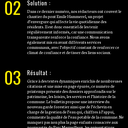
02
Solution :
Dans ce dernier numéro, nos rédacteurs ont couvert le
chantier du pont Emile Hammerel, un projet
d’envergure qui affecte la vie quotidienne des
résidents. Il est donc essentiel de les tenir
régulièrement informés, car une communication
transparente renforce la confiance. Nous avons
également mis en avant différents services
communaux, avec l’objectif constant de renforcer ce
climat de confiance et de tisser des liens sociaux.
03
Résultat :
Grâce à des textes dynamiques enrichis de nombreuses
citations et une mise en page épurée, ce numéro de
printemps présente des dossiers approfondis sur le
patrimoine, les loisirs, les services et l’histoire de la
commune. Le bulletin propose une interview du
nouveau garde forestier ainsi que de l’échevin en
charge de la gestion de l’eau qui, chiffres à l’appui,
commente la qualité de l’eau potable de la commune. Ne
manquez pas non plus la page enfants consacrée aux
nouveautés du Parc Merveilleux, les présentations