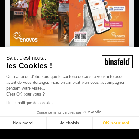
Salut c'est nous...
les Cookies !
On a attendu d'être sûrs que le contenu de ce site vous intéresse
avant de vous déranger, mais on aimerait bien vous accompagner
pendant votre visite...
C'est OK pour vous ?
Lire la politique des cookies
Consentements certifiés par
Non merci
Je choisis
OK pour moi
©2026 Binsfeld - Tous droits réservés
Plateforme de Gestion du Consentement : Personnalisez vos Options
Axeptio consent
Mentions légales