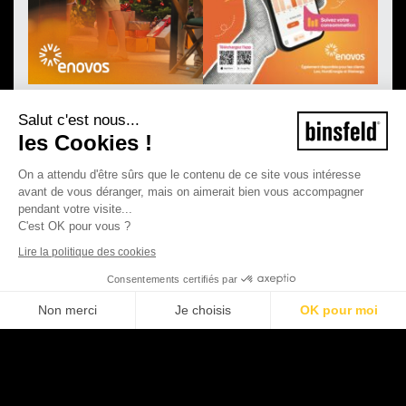
Salut c'est nous...
les Cookies !
On a attendu d'être sûrs que le contenu de ce site vous intéresse
avant de vous déranger, mais on aimerait bien vous accompagner
pendant votre visite...
C'est OK pour vous ?
Lire la politique des cookies
Consentements certifiés par
Non merci
Je choisis
OK pour moi
©2026 Binsfeld - Tous droits réservés
Plateforme de Gestion du Consentement : Personnalisez vos Options
Axeptio consent
Mentions légales
CGV
Notre plateforme vous permet d'adapter et de gérer vos paramètres de con
Politique de protection de la vie privée