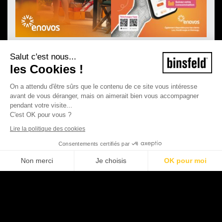
Salut c'est nous...
les Cookies !
On a attendu d'être sûrs que le contenu de ce site vous intéresse
avant de vous déranger, mais on aimerait bien vous accompagner
pendant votre visite...
C'est OK pour vous ?
Lire la politique des cookies
Consentements certifiés par
Non merci
Je choisis
OK pour moi
©2026 Binsfeld - Tous droits réservés
Plateforme de Gestion du Consentement : Personnalisez vos Options
Axeptio consent
Mentions légales
CGV
Notre plateforme vous permet d'adapter et de gérer vos paramètres de con
Politique de protection de la vie privée
Politique de cookies