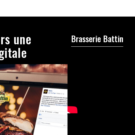
ers une
Brasserie Battin
gitale