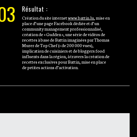
03
Résultat :
Création du site internet
www.battin.lu
, mise en
place d’une page Facebook dédiée et d’un
community management professionnalisé,
création de « Gudden », une série de vidéos de
recettes à base de Battin imaginées par Thomas
Murer de Top Chef (+ de 200 000 vues),
implication de cuisiniers et de bloggers food
influents dans la région, à travers la création de
recettes exclusives pour Battin, mise en place
de petites actions d’activation.