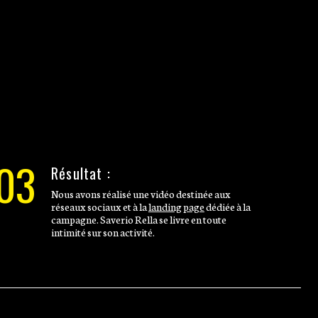
03
Résultat :
Nous avons réalisé une vidéo destinée aux
réseaux sociaux et à la
landing page
dédiée à la
campagne. Saverio Rella se livre en toute
intimité sur son activité.