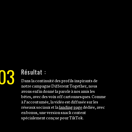
03
Résultat :
Dans la continuité des profils inspirants de
notre campagne Different Together, nous
avons enfin donné la parole à nos amis les
bêtes, avec des voix off cartonnesques. Comme
à l’accoutumée, la vidéo est diffusée sur les
réseaux sociaux et la
landing page
dédiée, avec
en bonus, une version snack content
spécialement conçue pour TikTok.