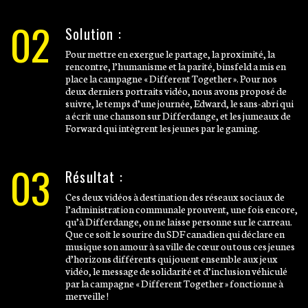
02
Solution :
Pour mettre en exergue le partage, la proximité, la
rencontre, l’humanisme et la parité, binsfeld a mis en
place la campagne « Different Together ». Pour nos
deux derniers portraits vidéo, nous avons proposé de
suivre, le temps d’une journée, Edward, le sans-abri qui
a écrit une chanson sur Differdange, et les jumeaux de
Forward qui intègrent les jeunes par le gaming.
03
Résultat :
Ces deux vidéos à destination des réseaux sociaux de
l’administration communale prouvent, une fois encore,
qu’à Differdange, on ne laisse personne sur le carreau.
Que ce soit le sourire du SDF canadien qui déclare en
musique son amour à sa ville de cœur ou tous ces jeunes
d’horizons différents qui jouent ensemble aux jeux
vidéo, le message de solidarité et d’inclusion véhiculé
par la campagne « Different Together » fonctionne à
merveille !