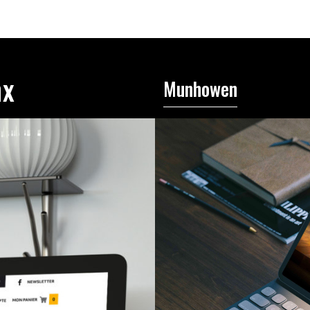
nx
Munhowen