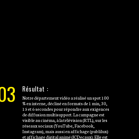
03
Résultat :
Notre département vidéo a réalisé un spot 100
% en interne, décliné en formats de 1 min, 30,
15 et 6 secondes pour répondre aux exigences
de diffusion multisupport. La campagne est
visible au cinéma, à la télévision (RTL), sur les
réseaux sociaux (YouTube, Facebook,
Instagram), mais aussi en affichage (publilux)
et affichage digital animé (JCDecaux). Elle est