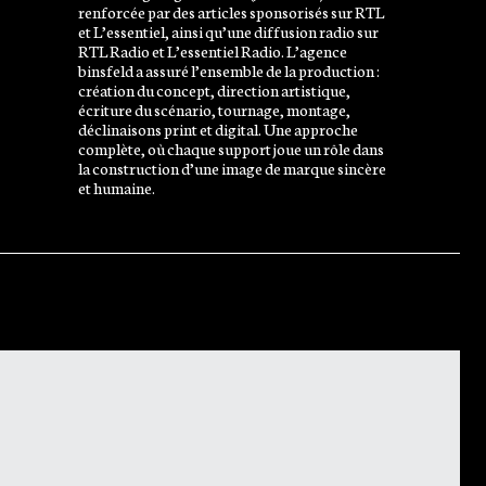
renforcée par des articles sponsorisés sur RTL
et L’essentiel, ainsi qu’une diffusion radio sur
RTL Radio et L’essentiel Radio. L’agence
binsfeld a assuré l’ensemble de la production :
création du concept, direction artistique,
écriture du scénario, tournage, montage,
déclinaisons print et digital. Une approche
complète, où chaque support joue un rôle dans
la construction d’une image de marque sincère
et humaine.