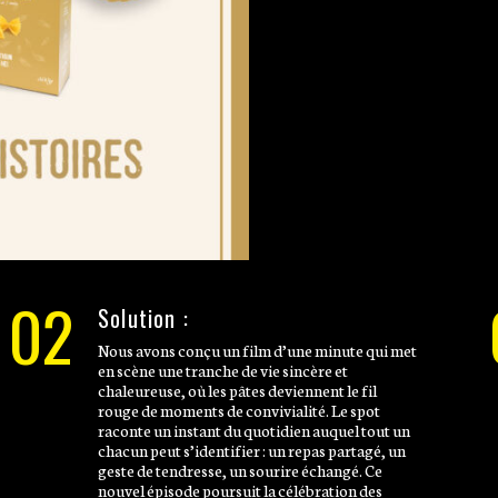
02
Solution :
Nous avons conçu un film d’une minute qui met
en scène une tranche de vie sincère et
chaleureuse, où les pâtes deviennent le fil
rouge de moments de convivialité. Le spot
raconte un instant du quotidien auquel tout un
chacun peut s’identifier : un repas partagé, un
geste de tendresse, un sourire échangé. Ce
nouvel épisode poursuit la célébration des