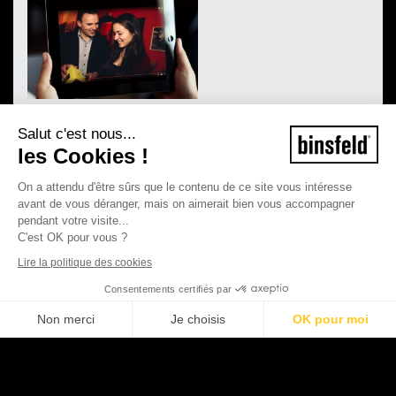
Salut c'est nous...
les Cookies !
On a attendu d'être sûrs que le contenu de ce site vous intéresse
avant de vous déranger, mais on aimerait bien vous accompagner
pendant votre visite...
C'est OK pour vous ?
Lire la politique des cookies
Consentements certifiés par
Non merci
Je choisis
OK pour moi
©2026 Binsfeld - Tous droits réservés
Plateforme de Gestion du Consentement : Personnalisez vos Options
Axeptio consent
Mentions légales
CGV
Notre plateforme vous permet d'adapter et de gérer vos paramètres de con