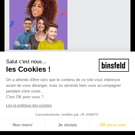
Salut c'est nous...
les Cookies !
On a attendu d'être sûrs que le contenu de ce site vous intéresse
avant de vous déranger, mais on aimerait bien vous accompagner
pendant votre visite...
C'est OK pour vous ?
Lire la politique des cookies
Consentements certifiés par
Non merci
Je choisis
OK pour moi
©2026 Binsfeld - Tous droits réservés
Plateforme de Gestion du Consentement : Personnalisez vos Options
Axeptio consent