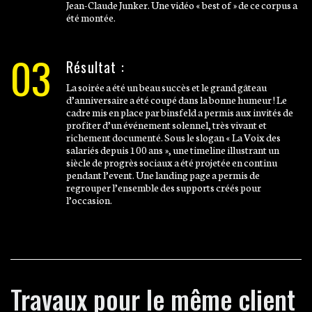
Jean-Claude Junker. Une vidéo « best of » de ce corpus a
été montée.
03
Résultat :
La soirée a été un beau succès et le grand gâteau
d’anniversaire a été coupé dans la bonne humeur ! Le
cadre mis en place par binsfeld a permis aux invités de
profiter d’un événement solennel, très vivant et
richement documenté. Sous le slogan « La Voix des
salariés depuis 100 ans », une timeline illustrant un
siècle de progrès sociaux a été projetée en continu
pendant l’event. Une landing page a permis de
regrouper l’ensemble des supports créés pour
l’occasion.
Travaux pour le même client