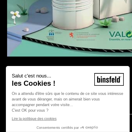
01
Briefing :
Salut c'est nous...
Réaliser une campagne pour le Prix de
les Cookies !
l’emballage écoresponsable que VALORLUX a
remis en 2014 dans le cadre de la prévention
On a attendu d'être sûrs que le contenu de ce site vous intéresse
relative aux emballages.
avant de vous déranger, mais on aimerait bien vous
accompagner pendant votre visite...
C'est OK pour vous ?
Lire la politique des cookies
Consentements certifiés par