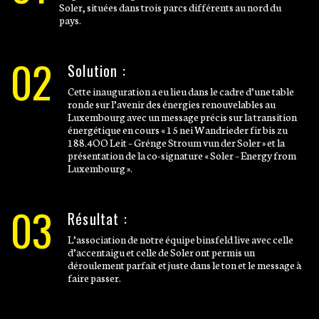
Soler, situées dans trois parcs différents au nord du
pays.
02
Solution :
Cette inauguration a eu lieu dans le cadre d’une table
ronde sur l’avenir des énergies renouvelables au
Luxembourg avec un message précis sur la transition
énergétique en cours « 15 nei Wandrieder fir bis zu
188.4OO Leit – Grénge Stroum vun der Soler » et la
présentation de la co-signature « Soler – Energy from
Luxembourg ».
03
Résultat :
L’association de notre équipe binsfeld live avec celle
d’accentaigu et celle de Soler ont permis un
déroulement parfait et juste dans le ton et le message à
faire passer.