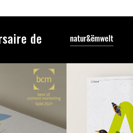
rsaire de
natur&ëmwelt