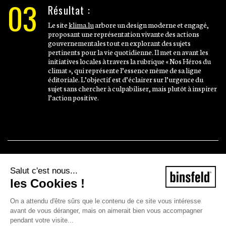
03
Résultat :
Le site
klima.lu
arbore un design moderne et engagé,
proposant une représentation vivante des actions
gouvernementales tout en explorant des sujets
pertinents pour la vie quotidienne. Il met en avant les
initiatives locales à travers la rubrique « Nos Héros du
climat », qui représente l’essence même de sa ligne
éditoriale. L’objectif est d’éclairer sur l’urgence du
sujet sans chercher à culpabiliser, mais plutôt à inspirer
l’action positive.
Salut c'est nous...
les Cookies !
On a attendu d'être sûrs que le contenu de ce site vous intéresse
avant de vous déranger, mais on aimerait bien vous accompagner
pendant votre visite...