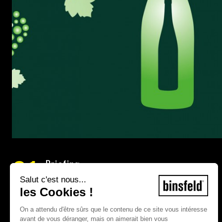
01
Briefing :
Rajeunir sa clientèle et l’ouvrir aux résidents
Salut c'est nous...
luxembourgeois ainsi qu’aux frontaliers.
les Cookies !
On a attendu d'être sûrs que le contenu de ce site vous intéresse
avant de vous déranger, mais on aimerait bien vous