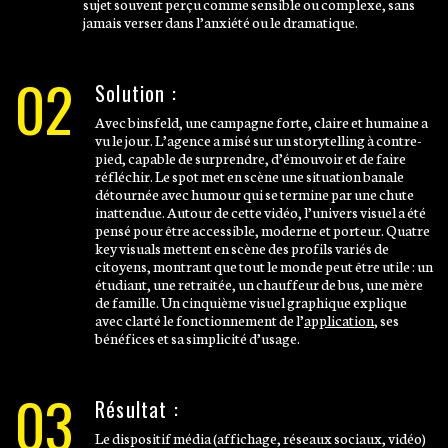
sujet souvent perçu comme sensible ou complexe, sans
jamais verser dans l’anxiété ou le dramatique.
02
Solution :
Avec binsfeld, une campagne forte, claire et humaine a
vu le jour. L’agence a misé sur un storytelling à contre-
pied, capable de surprendre, d’émouvoir et de faire
réfléchir. Le spot met en scène une situation banale
détournée avec humour qui se termine par une chute
inattendue. Autour de cette vidéo, l’univers visuel a été
pensé pour être accessible, moderne et porteur. Quatre
key visuals mettent en scène des profils variés de
citoyens, montrant que tout le monde peut être utile : un
étudiant, une retraitée, un chauffeur de bus, une mère
de famille. Un cinquième visuel graphique explique
avec clarté le fonctionnement de l’
application
, ses
bénéfices et sa simplicité d’usage.
03
Résultat :
Le dispositif média (affichage, réseaux sociaux, vidéo)