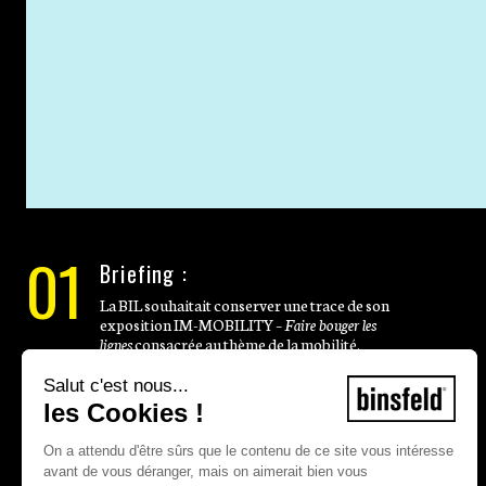
01
Briefing :
La BIL souhaitait conserver une trace de son
exposition IM-MOBILITY –
Faire bouger les
lignes
consacrée au thème de la mobilité.
L’exposition, qui a rassemblé une quinzaine
d’artistes actifs au Luxembourg et des
Salut c'est nous...
entreprises innovantes, était visible au siège de
les Cookies !
la banque en deux phases, du 21 septembre
2021 au 14 janvier 2022 et du 6 février au 3 juin
On a attendu d'être sûrs que le contenu de ce site vous intéresse
2022.
avant de vous déranger, mais on aimerait bien vous