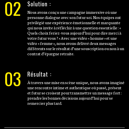
02
Solution :
Nous avons conçu une campagne immersive où une
personne dialogue avec son futur soi. Nos équipes ont
privilégié une expérience émotionnelle et marquante
qui nous invite à réfléchir à une question essentielle : «
Quels choix feriez-vous aujourd’hui pour dire merci à
votre futur vous ? » Avec une vidéo « homme » et une
vidéo « femme », nous avons délivré deux messages
différents sur le résultat d’une souscription ou non à un
contrat d’épargne retraite.
03
Résultat :
À travers une mise en scène unique, nous avons imaginé
une rencontre intime et authentique où passé, présent
et futur se croisent pour transmettre un message fort :
prendre les bonnes décisions aujourd’hui pour se
remercier plus tard.